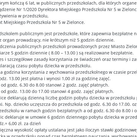
órym kończą 6 lat, w publicznych przedszkolach, dla których organ
ądzenie Nr 1/2020 Dyrektora Miejskiego Przedszkola Nr 5 w Zielonc
żywienia w przedszkolu,
ut Miejskiego Przedszkola Nr 5 w Zielonce.
dszkolem publicznym jest przedszkole, które zapewnia bezpłatne n
z organ prowadzący, nie krótszym niż 5 godzin dziennie.
dczenia publicznych przedszkoli prowadzonych przez Miasto Zielon
arze 5 godzin dziennie ( 8.00 – 13.00 ) są realizowane bezpłatnie.
es i szczegółowe zasady korzystania ze świadczeń oraz terminy i z
klaracją czasu pobytu dziecka w przedszkolu.
a godzina korzystania z wychowania przedszkolnego w czasie przekr
odz. 13.00 jest płatna i wynosi 1,00 zł za godzinę zajęć.
 od godz. 6.30 do 8.00 stanowi 2 godz. zajęć płatnych.
 od godz. 13.00 do 17.00 stanowi 4 godz. zajęć płatnych.
ice deklarują dzienną liczbę godzin pobytu dziecka w przedszkolu
ki. Np. dziecko uczęszcza do przedszkola od godz. 6.30 do 17.00. o
zedszkolu w ramach godzin bezpłatnych a od godz. 6.30 do 8.00 i 
ic deklaruje w umowie 6 godzin dziennego pobytu dziecka w przedszk
z.= 6,00 zł. za dzień
ięczna wysokość opłaty ustalana jest jako iloczyn stawki godzinowe
cka w przedszkolu ponad czas bezpłatnego nauczania, wychowania i