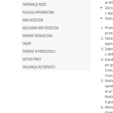
w kt
INFORMACJE RODO
Zarz
KLAUZULA INFORMACYJNA
z wy
Stat
RADA RODZICÓW
Prze
REGULAMIN RADY RODZICÓW
prze
RAMOWY ROZKŁAD DNIA
Świa
wymi
OPŁATY
Zakr
ŻYWIENIE W PRZEDSZKOLU
z de
METODY PRACY
Każd
po g
DEKLARACJA DOSTĘPNOŚCI
Czas
Czas
Rodz
opie
w pr
Rodz
6 god
Mies
dzie