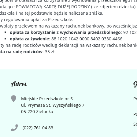
kę 50% w opłatach za korzystanie z wychowania przedszkolnego i z
adające POWIATOWĄ KARTĘ DUŻEJ RODZINY ( ze zdjęciem dziecka). K
dszkola i na tej podstawie będzie naliczana zniżka.
y regulowania opłat za Przedszkole:
wpłaty przelewem na wskazany rachunek bankowy, po wcześniejsz
opłata za korzystanie z wychowania przedszkolnego
: 92 10
opłata za żywienie
: 88 1020 1042 0000 8402 0330 4466
ty na radę rodziców według deklaracji na wskazany rachunek ban
ta na radę rodziców
: 35 zł
Adres
G
Miejskie Przedszkole nr 5
P
ul. Prymasa St. Wyszyńskiego 7
05-220 Zielonka
P
S
(022) 761 04 83