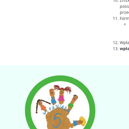
Zniż
posi
prze
Form
Wpła
wpła