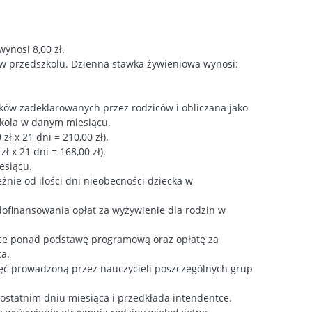
ynosi 8,00 zł.
u w przedszkolu. Dzienna stawka żywieniowa wynosi:
łków zadeklarowanych przez rodziców i obliczana jako
szkola w danym miesiącu.
zł x 21 dni = 210,00 zł).
ł x 21 dni = 168,00 zł).
esiącu.
nie od ilości dni nieobecności dziecka w
ofinansowania opłat za wyżywienie dla rodzin w
ące ponad podstawę programową oraz opłatę za
ca.
jęć prowadzoną przez nauczycieli poszczególnych grup
ostatnim dniu miesiąca i przedkłada intendentce.