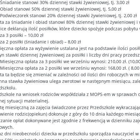
Śniadanie stanowi 30% dziennej stawki żywieniowej, tj. 3,00 zł
Obiad stanowi 50% dziennej stawki żywieniowej, tj. 5,00 zł
Podwieczorek stanowi 20% dziennej stawki żywieniowej, tj. 2,00 zł
ta za śniadanie i obiad stanowi 80% dziennej stawki żywieniowej i w
ice deklarują ilość posiłków, które dziecko spożyje podczas pobyt
za 3 posiłki – 10,00 zł
za 2 posiłki (śniadanie i obiad) – 8,00 zł
ięczna opłata za wyżywienie ustalana jest na podstawie ilości posi
zyn stawki dziennej żywieniowej za posiłki i liczby dni pracy przed
Miesięczna opłata za 3 posiłki we wrześniu wynosi: 210,00 zł. (10,00 
Miesięczna opłata za 2 posiłki we wrześniu wynosi: 168,00 zł. ( 8,00 z
ta ta będzie się zmieniać w zależności od ilości dni roboczych w mi
nna stawka żywieniowa ulega zwrotowi w następnym miesiącu, zależ
dszkolu.
dszkole na wniosek rodziców współdziała z MOPS-em w sprawach d
nej sytuacji materialnej.
tę miesięczną za zajęcia świadczone przez Przedszkole wykraczaj
wienie rodzic(opiekun) dokonuje z góry do 10 dnia każdego miesią
czanie opłat dokonywane jest zgodnie z frekwencją w dzienniku za
owych.
z dni nieobecności dziecka w przedszkolu sporządza nauczyciel w 