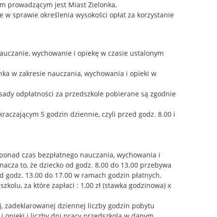
em prowadzącym jest Miast Zielonka,
e w sprawie określenia wysokości opłat za korzystanie
auczanie, wychowanie i opiekę w czasie ustalonym
ka w zakresie nauczania, wychowania i opieki w
asady odpłatności za przedszkole pobierane są zgodnie
aczającym 5 godzin dziennie, czyli przed godz. 8.00 i
 ponad czas bezpłatnego nauczania, wychowania i
znacza to, że dziecko od godz. 8.00 do 13.00 przebywa
od godz. 13.00 do 17.00 w ramach godzin płatnych.
olu, za które zapłaci : 1,00 zł (stawka godzinowa) x
j, zadeklarowanej dziennej liczby godzin pobytu
 opieki i liczby dni pracy przedszkola w danym