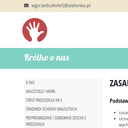
wjprzedszkole5@zielonka.pl
Krótko o nas
ZASA
O NAS
NAUCZYCIELE I KADRA
Podstaw
STATUT PRZEDSZKOLA NR 5
STANDARDY OCHRONY MAŁOLETNICH
Usta
PRZYPROWADZANIE I ODBIERANIE DZIECKA Z
Uchw
PRZEDSZKOLA
wych