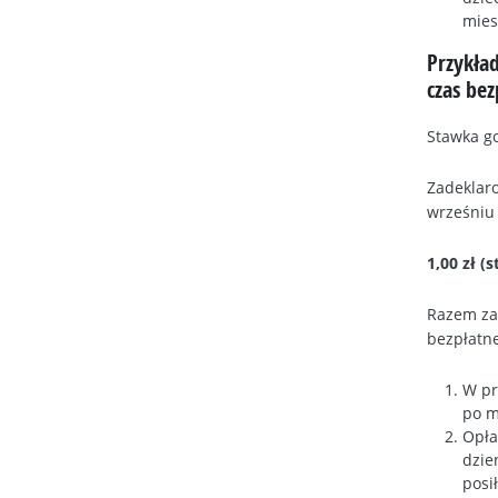
mies
Przykła
czas be
Stawka go
Zadeklaro
wrześniu 
1,00 zł (
Razem za 
bezpłatne
W pr
po m
Opła
dzie
posi