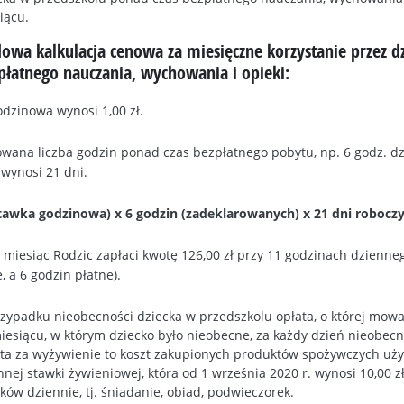
iącu.
dowa kalkulacja cenowa za miesięczne korzystanie przez 
zpłatnego nauczania, wychowania i opieki:
dzinowa wynosi 1,00 zł.
wana liczba godzin ponad czas bezpłatnego pobytu, np. 6 godz. dz
wynosi 21 dni.
stawka godzinowa) x 6 godzin (zadeklarowanych) x 21 dni roboczy
miesiąc Rodzic zapłaci kwotę 126,00 zł przy 11 godzinach dzienneg
, a 6 godzin płatne).
zypadku nieobecności dziecka w przedszkolu opłata, o której mow
iesiącu, w którym dziecko było nieobecne, za każdy dzień nieobecn
ta za wyżywienie to koszt zakupionych produktów spożywczych użyt
nnej stawki żywieniowej, która od 1 września 2020 r. wynosi 10,00 
łków dziennie, tj. śniadanie, obiad, podwieczorek.