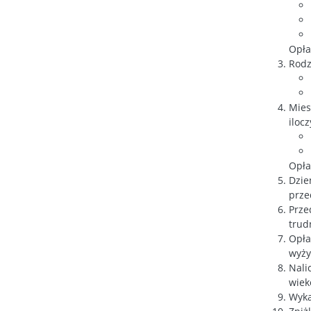
Opła
Rodz
Mies
iloc
Opła
Dzie
prze
Prze
trud
Opła
wyży
Nali
wiek
Wyka