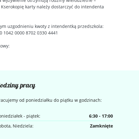
a wyżywienie otrzymują rodziny wielodzietne –
serokopię karty należy dostarczyć do intendenta
ym uzgodnieniu kwoty z intendentką przedszkola:
20 1042 0000 8702 0330 4441
kowy:
odziny pracy
racujemy od poniedziałku do piątku w godzinach:
oniedziałek - piątek:
6:30 - 17:00
obota, Niedziela:
Zamknięte