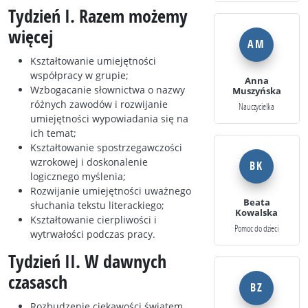
Tydzień I. Razem możemy
więcej
AM
Kształtowanie umiejętności
współpracy w grupie;
Anna
Wzbogacanie słownictwa o nazwy
Muszyńska
różnych zawodów i rozwijanie
Nauczycielka
umiejętności wypowiadania się na
ich temat;
Kształtowanie spostrzegawczości
wzrokowej i doskonalenie
BK
logicznego myślenia;
Rozwijanie umiejętności uważnego
Beata
słuchania tekstu literackiego;
Kowalska
Kształtowanie cierpliwości i
Pomoc do dzieci
wytrwałości podczas pracy.
Tydzień II. W dawnych
czasasch
BZ
Rozbudzenie ciekawości światem